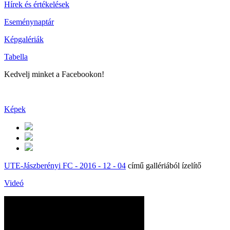
Hírek és értékelések
Eseménynaptár
Képgalériák
Tabella
Kedvelj minket a Facebookon!
Képek
UTE-Jászberényi FC - 2016 - 12 - 04
című gallériából ízelítő
Videó