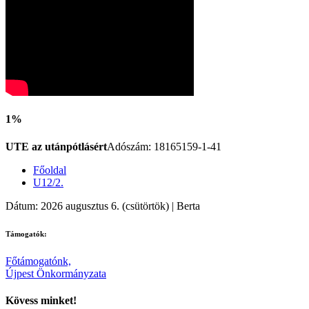
1%
UTE az utánpótlásért
Adószám: 18165159-1-41
Főoldal
U12/2.
Dátum: 2026 augusztus 6. (csütörtök) | Berta
Támogatók:
Főtámogatónk,
Újpest Önkormányzata
Kövess minket!