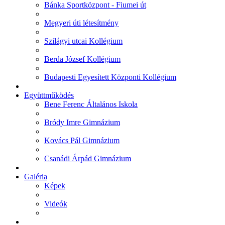
Bánka Sportközpont - Fiumei út
Megyeri úti létesítmény
Szilágyi utcai Kollégium
Berda József Kollégium
Budapesti Egyesített Központi Kollégium
Együttműködés
Bene Ferenc Általános Iskola
Bródy Imre Gimnázium
Kovács Pál Gimnázium
Csanádi Árpád Gimnázium
Galéria
Képek
Videók