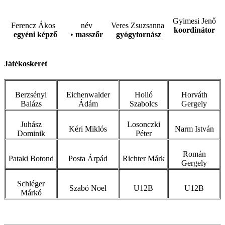
Gyimesi Jenő
Ferencz Ákos
név
Veres Zsuzsanna
koordinátor
egyéni képző
•
masszőr
gyógytornász
Játékoskeret
Berzsényi
Eichenwalder
Holló
Horváth
Balázs
Ádám
Szabolcs
Gergely
Juhász
Losonczki
Kéri Miklós
Narm István
Dominik
Péter
Román
Pataki Botond
Posta Árpád
Richter Márk
Gergely
Schléger
Szabó Noel
U12B
U12B
Márkó