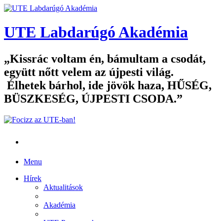
UTE Labdarúgó Akadémia
Kissrác voltam én, bámultam a csodát,
együtt nőtt velem az újpesti világ.
Élhetek bárhol, ide jövök haza, HŰSÉG,
BÜSZKESÉG, ÚJPESTI CSODA.
Menu
Hírek
Aktualitások
Akadémia