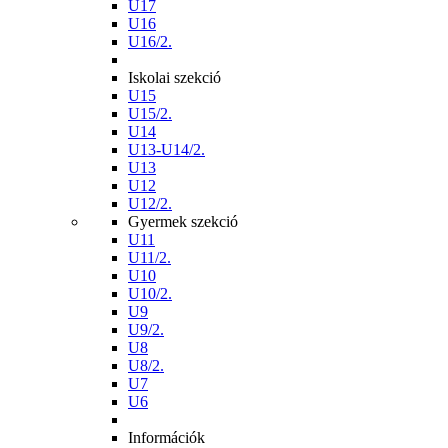
U17
U16
U16/2.
Iskolai szekció
U15
U15/2.
U14
U13-U14/2.
U13
U12
U12/2.
Gyermek szekció
U11
U11/2.
U10
U10/2.
U9
U9/2.
U8
U8/2.
U7
U6
Információk