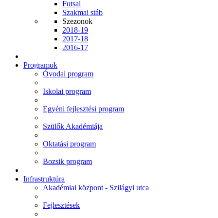
Futsal
Szakmai stáb
Szezonok
2018-19
2017-18
2016-17
Programok
Óvodai program
Iskolai program
Egyéni fejlesztési program
Szülők Akadémiája
Oktatási program
Bozsik program
Infrastruktúra
Akadémiai központ - Szilágyi utca
Fejlesztések