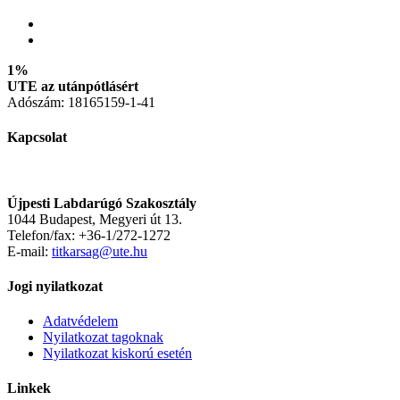
1%
UTE az utánpótlásért
Adószám: 18165159-1-41
Kapcsolat
Újpesti Labdarúgó Szakosztály
1044 Budapest, Megyeri út 13.
Telefon/fax: +36-1/272-1272
E-mail:
titkarsag@ute.hu
Jogi nyilatkozat
Adatvédelem
Nyilatkozat tagoknak
Nyilatkozat kiskorú esetén
Linkek