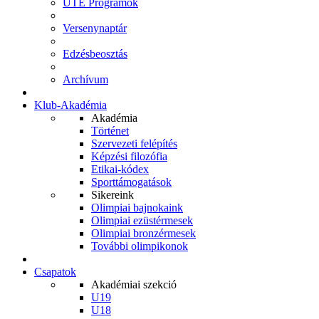
UTE Programok
Versenynaptár
Edzésbeosztás
Archívum
Klub-Akadémia
Akadémia
Történet
Szervezeti felépítés
Képzési filozófia
Etikai-kódex
Sporttámogatások
Sikereink
Olimpiai bajnokaink
Olimpiai ezüstérmesek
Olimpiai bronzérmesek
További olimpikonok
Csapatok
Akadémiai szekció
U19
U18