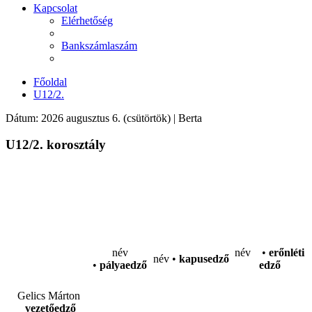
Kapcsolat
Elérhetőség
Bankszámlaszám
Főoldal
U12/2.
Dátum: 2026 augusztus 6. (csütörtök) | Berta
U12/2. korosztály
név
név •
erőnléti
név •
kapusedző
•
pályaedző
edző
Gelics Márton
vezetőedző