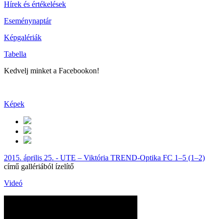
Hírek és értékelések
Eseménynaptár
Képgalériák
Tabella
Kedvelj minket a Facebookon!
Képek
2015. április 25. - UTE – Viktória TREND-Optika FC 1–5 (1–2)
című gallériából ízelítő
Videó