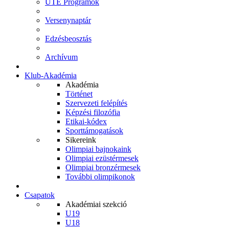
UTE Programok
Versenynaptár
Edzésbeosztás
Archívum
Klub-Akadémia
Akadémia
Történet
Szervezeti felépítés
Képzési filozófia
Etikai-kódex
Sporttámogatások
Sikereink
Olimpiai bajnokaink
Olimpiai ezüstérmesek
Olimpiai bronzérmesek
További olimpikonok
Csapatok
Akadémiai szekció
U19
U18