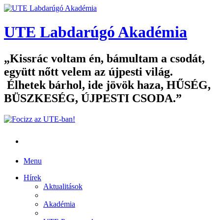
UTE Labdarúgó Akadémia
Kissrác voltam én, bámultam a csodát,
együtt nőtt velem az újpesti világ.
Élhetek bárhol, ide jövök haza, HŰSÉG,
BÜSZKESÉG, ÚJPESTI CSODA.
Menu
Hírek
Aktualitások
Akadémia