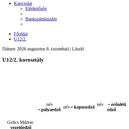
Kapcsolat
Elérhetőség
Bankszámlaszám
Főoldal
U12/2.
Dátum: 2026 augusztus 8. (szombat) | László
U12/2. korosztály
név
név •
erőnléti
név •
kapusedző
•
pályaedző
edző
Gelics Márton
vezetőedző