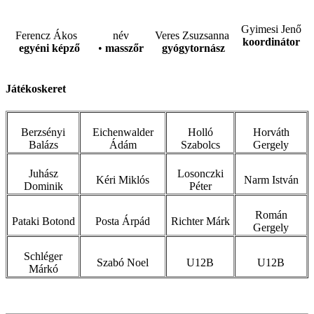
Gyimesi Jenő
Ferencz Ákos
név
Veres Zsuzsanna
koordinátor
egyéni képző
•
masszőr
gyógytornász
Játékoskeret
Berzsényi
Eichenwalder
Holló
Horváth
Balázs
Ádám
Szabolcs
Gergely
Juhász
Losonczki
Kéri Miklós
Narm István
Dominik
Péter
Román
Pataki Botond
Posta Árpád
Richter Márk
Gergely
Schléger
Szabó Noel
U12B
U12B
Márkó