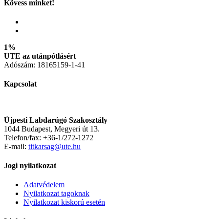
Kövess minket!
1%
UTE az utánpótlásért
Adószám: 18165159-1-41
Kapcsolat
Újpesti Labdarúgó Szakosztály
1044 Budapest, Megyeri út 13.
Telefon/fax: +36-1/272-1272
E-mail:
titkarsag@ute.hu
Jogi nyilatkozat
Adatvédelem
Nyilatkozat tagoknak
Nyilatkozat kiskorú esetén