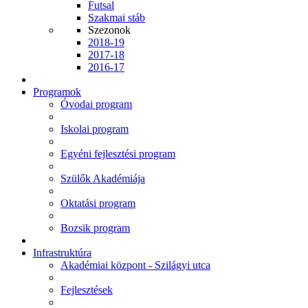
Futsal
Szakmai stáb
Szezonok
2018-19
2017-18
2016-17
Programok
Óvodai program
Iskolai program
Egyéni fejlesztési program
Szülők Akadémiája
Oktatási program
Bozsik program
Infrastruktúra
Akadémiai központ - Szilágyi utca
Fejlesztések