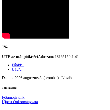
1%
UTE az utánpótlásért
Adószám: 18165159-1-41
Főoldal
U12/2.
Dátum: 2026 augusztus 8. (szombat) | László
Támogatók:
Főtámogatónk,
Újpest Önkormányzata