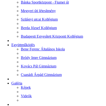
Bánka Sportközpont - Fiumei út
Megyeri úti létesítmény
Szilágyi utcai Kollégium
Berda József Kollégium
Budapesti Egyesített Központi Kollégium
Együttműködés
Bene Ferenc Általános Iskola
Bródy Imre Gimnázium
Kovács Pál Gimnázium
Csanádi Árpád Gimnázium
Galéria
Képek
Videók