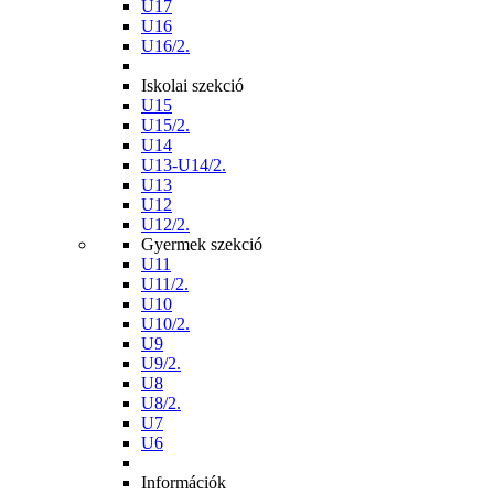
U17
U16
U16/2.
Iskolai szekció
U15
U15/2.
U14
U13-U14/2.
U13
U12
U12/2.
Gyermek szekció
U11
U11/2.
U10
U10/2.
U9
U9/2.
U8
U8/2.
U7
U6
Információk